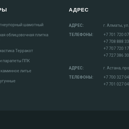
РЫ
АДРЕС
огнеупорный шамотный
АДРЕС:
г. Алматы, у
ТЕЛЕФОНЫ:
+7 701 720 07
ная облицовочная плитка
т
+7 708 888 3
+7 707 720 1
мастика Терракот
+7 727 386 30
и парапеты ППК
АДРЕС:
г. Астана, п
 каминное литье
ТЕЛЕФОНЫ:
+7 700 327 0
чугунные
+7 701 027 04