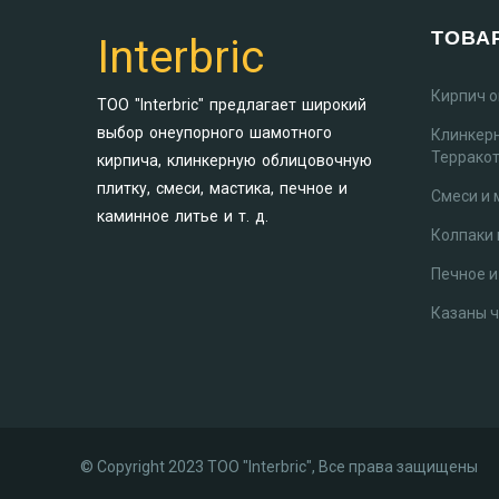
ТОВА
Interbric
Кирпич 
ТОО "Interbric" предлагает широкий
выбор онеупорного шамотного
Клинкер
Террако
кирпича, клинкерную облицовочную
плитку, смеси, мастика, печное и
Смеси и 
каминное литье и т. д.
Колпаки 
Печное и
Казаны 
© Copyright 2023 ТОО "Interbric", Все права защищены