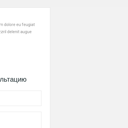
lum dolore eu feugiat
zzril delenit augue
ультацию