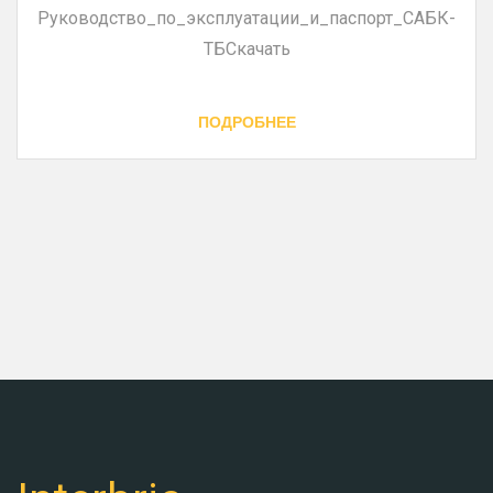
Руководство_по_эксплуатации_и_паспорт_САБК-
ТБСкачать
ПОДРОБНЕЕ