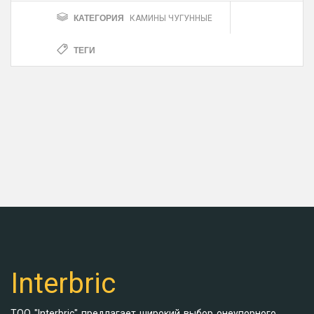
КАТЕГОРИЯ
КАМИНЫ ЧУГУННЫЕ
ТЕГИ
Interbric
ТОО "Interbric" предлагает широкий выбор онеупорного