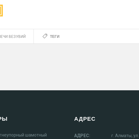
ТЕГИ
ПЕЧИ ВЕЗУВИЙ
РЫ
АДРЕС
огнеупорный шамотный
АДРЕС:
г. Алматы, у