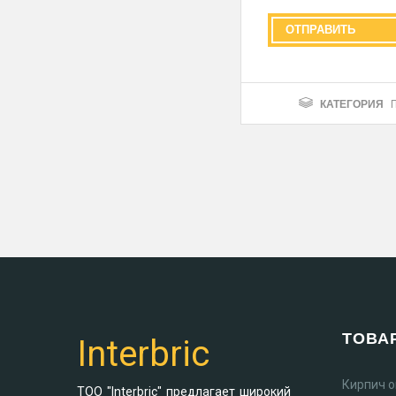
КАТЕГОРИЯ
ТОВА
Interbric
Кирпич 
ТОО "Interbric" предлагает широкий