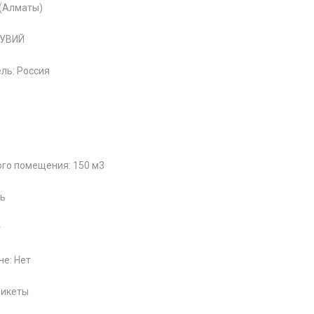
 (Алматы)
ЗУВИЙ
ль: Россия
го помещения: 150 м3
ть
т
не: Нет
рикеты