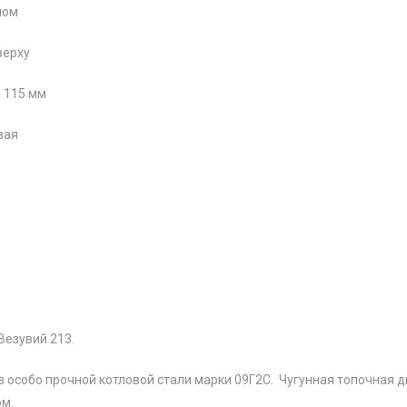
лом
верху
 115 мм
вая
Везувий 213.
з особо прочной котловой стали марки 09Г2С. Чугунная топочная д
ом.