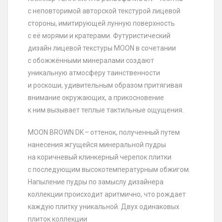
с неповторимой авторской текстурой лицевой
стороны, имитирующей лунную поверхность
с её морями и кратерами. Футуристический
дизайн лицевой текстуры MOON в сочетании
с обожжёнными минералами создают
уникальную атмосферу таинственности
и роскоши, удивительным образом притягивая
внимание окружающих, а прикосновение
к ним вызывает теплые тактильные ощущения.
MOON BROWN DK – оттенок, полученный путем
нанесения жгущейся минеральной пудры
на коричневый клинкерный черепок плитки
с последующим высокотемпературным обжигом.
Напыление пудры по замыслу дизайнера
коллекции происходит аритмично, что рождает
каждую плитку уникальной. Двух одинаковых
плиток коллекции