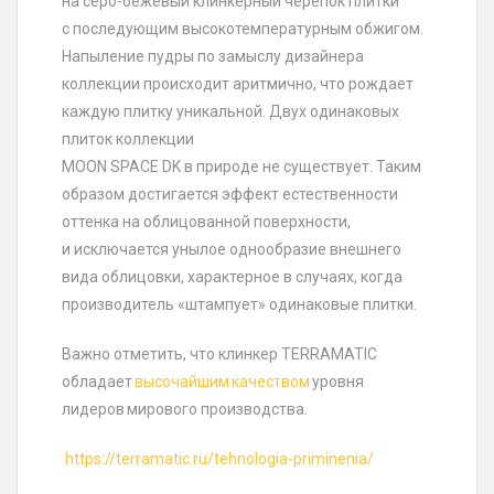
на серо-бежевый клинкерный черепок плитки
с последующим высокотемпературным обжигом.
Напыление пудры по замыслу дизайнера
коллекции происходит аритмично, что рождает
каждую плитку уникальной. Двух одинаковых
плиток коллекции
MOON SPACE DK в природе не существует. Таким
образом достигается эффект естественности
оттенка на облицованной поверхности,
и исключается унылое однообразие внешнего
вида облицовки, характерное в случаях, когда
производитель «штампует» одинаковые плитки.
Важно отметить, что клинкер TERRAMATIC
обладает
высочайшим качеством
уровня
лидеров мирового производства.
https://terramatic.ru/tehnologia-priminenia/