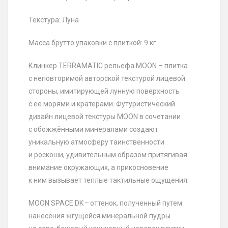
Текстура: Луна
Масса брутто упаковки с плиткой: 9 кг
Клинкер TERRAMATIC рельефа MOON – плитка
с неповторимой авторской текстурой лицевой
стороны, имитирующей лунную поверхность
с её морями и кратерами. Футуристический
дизайн лицевой текстуры MOON в сочетании
с обожжёнными минералами создают
уникальную атмосферу таинственности
и роскоши, удивительным образом притягивая
внимание окружающих, а прикосновение
к ним вызывает теплые тактильные ощущения.
MOON SPACE DK – оттенок, полученный путем
нанесения жгущейся минеральной пудры