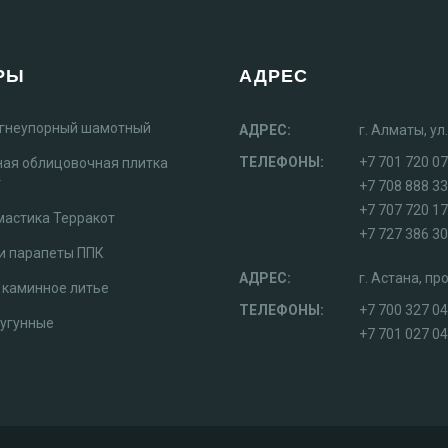
РЫ
АДРЕС
огнеупорный шамотный
АДРЕС:
г. Алматы, у
ТЕЛЕФОНЫ:
+7 701 720 07
ная облицовочная плитка
т
+7 708 888 3
+7 707 720 1
мастика Терракот
+7 727 386 30
и парапеты ППК
АДРЕС:
г. Астана, п
 каминное литье
ТЕЛЕФОНЫ:
+7 700 327 0
чугунные
+7 701 027 04