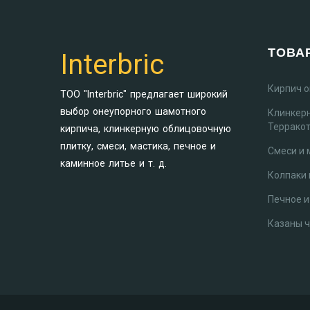
ТОВА
Interbric
Кирпич 
ТОО "Interbric" предлагает широкий
выбор онеупорного шамотного
Клинкер
Террако
кирпича, клинкерную облицовочную
плитку, смеси, мастика, печное и
Смеси и 
каминное литье и т. д.
Колпаки 
Печное и
Казаны 