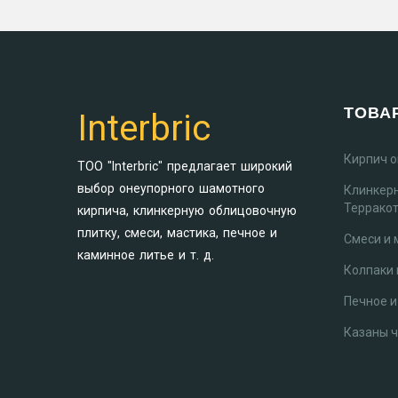
ТОВА
Interbric
Кирпич 
ТОО "Interbric" предлагает широкий
выбор онеупорного шамотного
Клинкер
Террако
кирпича, клинкерную облицовочную
плитку, смеси, мастика, печное и
Смеси и 
каминное литье и т. д.
Колпаки 
Печное и
Казаны 