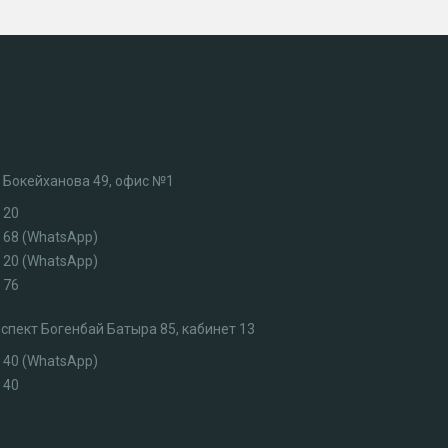
л. Бокейханова 49, офис №1
 20
3 68 (WhatsApp)
7 20 (WhatsApp)
 76
роспект Богенбай Батыра 85, кабинет 13
4 40 (WhatsApp)
 40