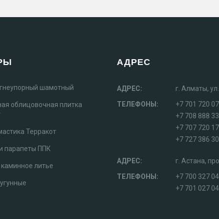
РЫ
АДРЕС
огнеупорный шамотный
АДРЕС:
г. Алматы, у
ТЕЛЕФОНЫ:
+7 701 720 07
ная облицовочная плитка
т
+7 708 888 3
+7 707 720 1
мастика Терракот
+7 727 386 30
и парапеты ППК
АДРЕС:
г. Астана, п
 каминное литье
ТЕЛЕФОНЫ:
+7 700 327 0
чугунные
+7 701 027 04