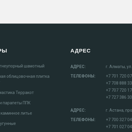
РЫ
АДРЕС
огнеупорный шамотный
АДРЕС:
г. Алматы, у
ТЕЛЕФОНЫ:
+7 701 720 07
ная облицовочная плитка
т
+7 708 888 3
+7 707 720 1
мастика Терракот
+7 727 386 30
и парапеты ППК
АДРЕС:
г. Астана, п
 каминное литье
ТЕЛЕФОНЫ:
+7 700 327 0
чугунные
+7 701 027 04