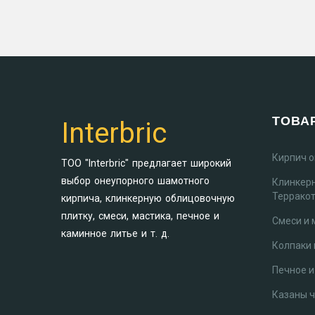
ТОВА
Interbric
Кирпич 
ТОО "Interbric" предлагает широкий
выбор онеупорного шамотного
Клинкер
Террако
кирпича, клинкерную облицовочную
плитку, смеси, мастика, печное и
Смеси и 
каминное литье и т. д.
Колпаки 
Печное и
Казаны 