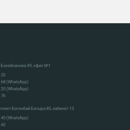
л. Бокейханова 49, офис №1
 20
3 68 (WhatsApp)
7 20 (WhatsApp)
 76
роспект Богенбай Батыра 85, кабинет 13
4 40 (WhatsApp)
 40