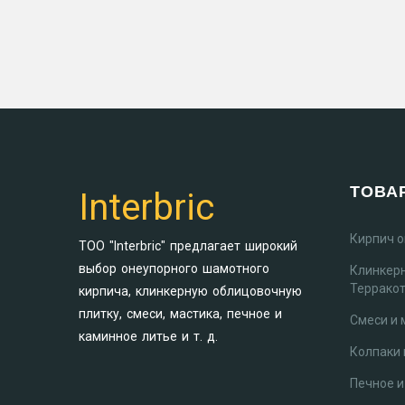
ТОВА
Interbric
Кирпич 
ТОО "Interbric" предлагает широкий
выбор онеупорного шамотного
Клинкер
Террако
кирпича, клинкерную облицовочную
плитку, смеси, мастика, печное и
Смеси и 
каминное литье и т. д.
Колпаки 
Печное и