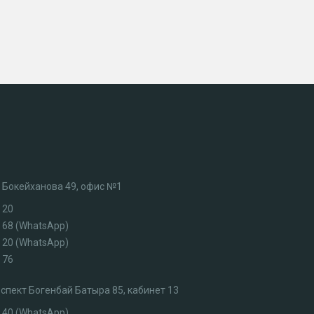
л. Бокейханова 49, офис №1
 20
3 68 (WhatsApp)
7 20 (WhatsApp)
 76
роспект Богенбай Батыра 85, кабинет 13
4 40 (WhatsApp)