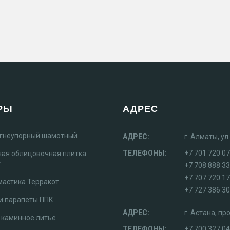
РЫ
АДРЕС
огнеупорный шамотный
АДРЕС:
г. Алматы, у
ТЕЛЕФОНЫ:
+7 701 720 07
ная облицовочная плитка
т
+7 708 888 3
+7 707 720 1
мастика Терракот
+7 727 386 30
и парапеты ППК
АДРЕС:
г. Астана, п
 каминное литье
ТЕЛЕФОНЫ:
+7 700 327 0