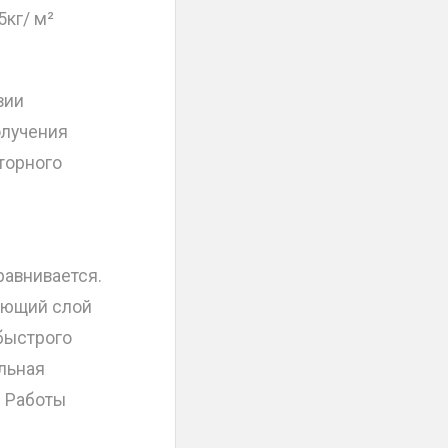
5кг/ м²
вии
олучения
торного
равнивается.
ующий слой
быстрого
льная
. Работы