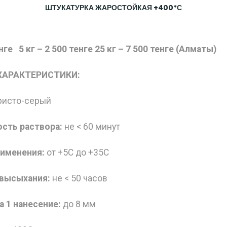
ШТУКАТУРКА ЖАРОСТОЙКАЯ +400*С
нге 5 кг – 2 500 тенге 25 кг – 7 500 тенге (Алматы)
ХАРАКТЕРИСТИКИ:
ристо-серый
сть раствора:
не < 60 минут
рименения:
от +5С до +35С
 высыхания:
не < 50 часов
а 1 нанесение:
до 8 мм