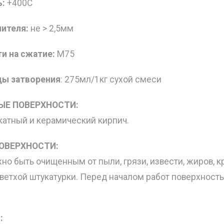
:
+400С
нителя:
не > 2,5мм
и на сжатие:
М75
ды затворения
: 275мл/1кг сухой смеси
Е ПОВЕРХНОСТИ:
катный и керамический кирпич.
ОВЕРХНОСТИ:
о быть очищенным от пыли, грязи, извести, жиров, кр
 ветхой штукатурки. Перед началом работ поверхност
: